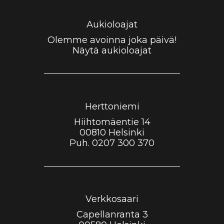
t
e
p
a
b
a
Aukioloajat
g
o
d
Olemme avoinna joka päivä!
Näytä aukioloajat
r
o
v
a
k
i
m
s
Herttoniemi
o
Hiihtomäentie 14
r
00810 Helsinki
Puh.
0207 300 370
Verkkosaari
Capellanranta 3