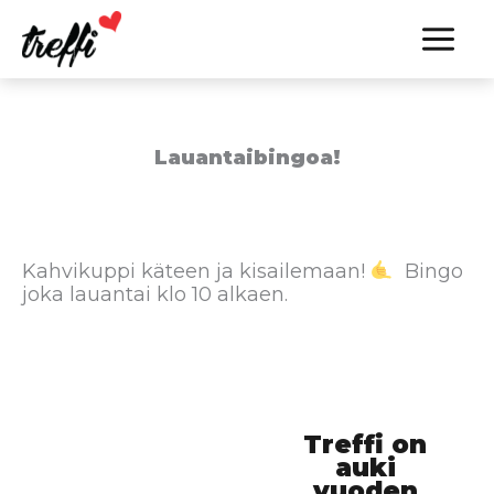
Siirry
sisältöön
Lauantaibingoa!
Kahvikuppi käteen ja kisailemaan!
Bingo
joka lauantai klo 10 alkaen.
Treffi on
auki
vuoden