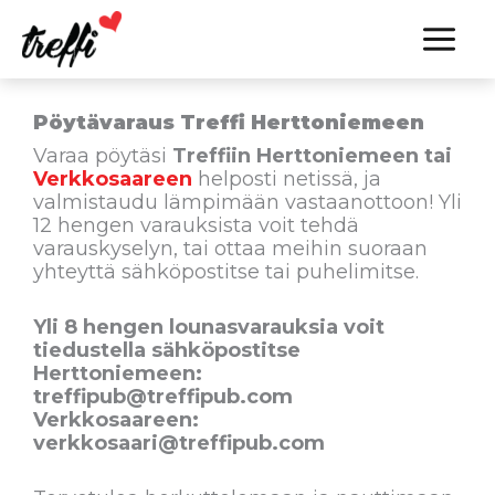
Siirry
sisältöön
Pöytävaraus Treffi Herttoniemeen
Varaa pöytäsi
Treffiin Herttoniemeen tai
Verkkosaareen
helposti netissä, ja
valmistaudu lämpimään vastaanottoon! Yli
12 hengen varauksista voit tehdä
varauskyselyn, tai ottaa meihin suoraan
yhteyttä sähköpostitse tai puhelimitse.
Yli 8 hengen lounasvarauksia voit
tiedustella sähköpostitse
Herttoniemeen:
treffipub@treffipub.com
Verkkosaareen:
verkkosaari@treffipub.com