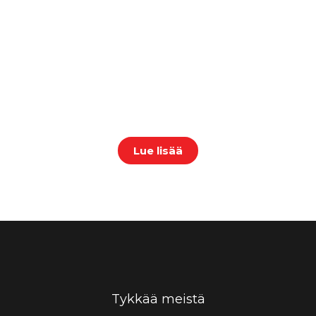
Varaa Treffin kabinetti
yksityiskäyttöön
Yksityistila täydellisine
kokousvälineineen Treffin kabinetti
varattavissa 10–20 hengen
tilaisuuksiin.
Lue lisää
Tykkää meistä