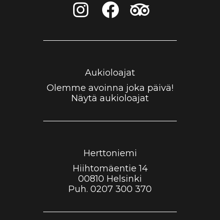
I
F
T
n
a
r
s
c
i
t
e
p
a
b
a
Aukioloajat
g
o
d
Olemme avoinna joka päivä!
Näytä aukioloajat
r
o
v
a
k
i
m
s
Herttoniemi
o
Hiihtomäentie 14
r
00810 Helsinki
Puh.
0207 300 370