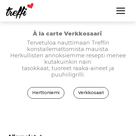
Siirry
sisältöön
À la carte Verkkosaari
Tervetuloa nauttimaan Treffin
konstailemattomista mauista.
Herkullisten annoksiemme resepti menee
kutakuinkin näin:
tasokkaat, tuoreet raaka-aineet ja
puuhiiligrilli.
Herttoniemi
Verkkosaari