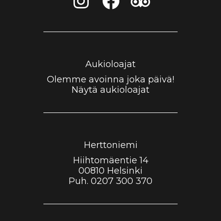
n
a
r
s
c
i
t
e
p
a
b
a
Aukioloajat
g
o
d
Olemme avoinna joka päivä!
Näytä aukioloajat
r
o
v
a
k
i
m
s
Herttoniemi
o
Hiihtomäentie 14
r
00810 Helsinki
Puh.
0207 300 370