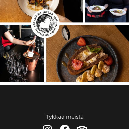
Tykkää meistä
I
F
T