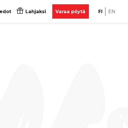
iedot
Lahjaksi
Varaa pöytä
FI
EN