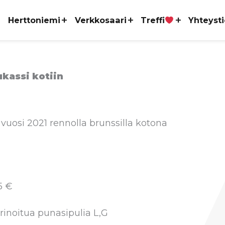
Herttoniemi
Verkkosaari
Treffi
Yhteyst
kassi kotiin
 vuosi 2021 rennolla brunssilla kotona
5 €
rinoitua punasipulia L,G