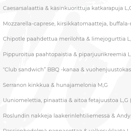
Caesarsalaattia & käsinkuorittuja katkarapuja L,
Mozzarella-caprese, kirsikkatomaatteja, buffala
Chipotle paahdettua merilohta & limejogurttia L
Pippuroitua paahtopaistia & piparjuurikreemiä L
“Club sandwich” BBQ -kanaa & vuohenjuustokast
Serranon kinkkua & hunajamelonia M,G
Uuniomelettia, pinaattia & aitoa fetajuustoa L,G
Roslundin nakkeja laakerinlehtiliemessä & And