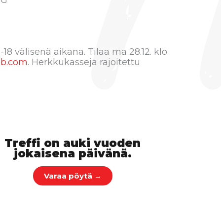
,G
0-18 välisenä aikana. Tilaa ma 28.12. klo
ub.com
. Herkkukasseja rajoitettu
Treffi on auki vuoden
jokaisena päivänä.
Varaa pöytä →