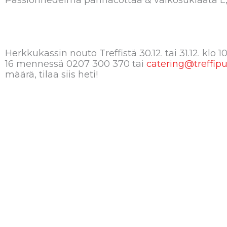
Passionhedelmä pannacottaa & valkosuklaata L
Herkkukassin nouto Treffistä 30.12. tai 31.12. klo 1
16 mennessä 0207 300 370 tai
catering@treffip
määrä, tilaa siis heti!