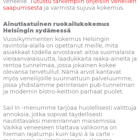
veneelle.
Tutustu tarkempiin ohjeisiin veneillen
saapumisesta
ja varmista sujuva kokemus.
Ainutlaatuinen ruokailukokemus
Helsingin sydämessä
Vuosikymmenten kokemus Helsingin
ravintola-alalla on opettanut meille, mitä
asiakkaat todella arvostavat: aitoa suomalaista
vieraanvaraisuutta, laadukkaita raaka-aineita ja
rentoa tunnelmaa, jossa jokainen kokee
olevansa tervetullut. Nämä arvot kantavat
myös veneilijöille suunnattuun palveluumme,
jossa yhdistämme perinteisen pub-tunnelman
ja modernin bistro-keittiön parhaat puolet.
Sail In -menumme tarjoaa huolellisesti valittuja
annoksia, jotka sopivat täydellisesti
nautittavaksi merenrannan maisemissa.
Vaikka veneeseen tilattava valikoima on
hieman rajatumpi kuin täysi à la carte -