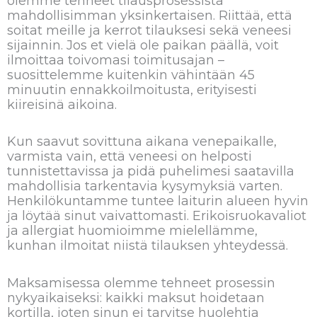
olemme tehneet tilausprosessista
mahdollisimman yksinkertaisen. Riittää, että
soitat meille ja kerrot tilauksesi sekä veneesi
sijainnin. Jos et vielä ole paikan päällä, voit
ilmoittaa toivomasi toimitusajan –
suosittelemme kuitenkin vähintään 45
minuutin ennakkoilmoitusta, erityisesti
kiireisinä aikoina.
Kun saavut sovittuna aikana venepaikalle,
varmista vain, että veneesi on helposti
tunnistettavissa ja pidä puhelimesi saatavilla
mahdollisia tarkentavia kysymyksiä varten.
Henkilökuntamme tuntee laiturin alueen hyvin
ja löytää sinut vaivattomasti. Erikoisruokavaliot
ja allergiat huomioimme mielellämme,
kunhan ilmoitat niistä tilauksen yhteydessä.
Maksamisessa olemme tehneet prosessin
nykyaikaiseksi: kaikki maksut hoidetaan
kortilla, joten sinun ei tarvitse huolehtia