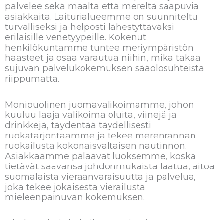
palvelee sekä maalta että mereltä saapuvia
asiakkaita. Laiturialueemme on suunniteltu
turvalliseksi ja helposti lähestyttäväksi
erilaisille venetyypeille. Kokenut
henkilökuntamme tuntee meriympäristön
haasteet ja osaa varautua niihin, mikä takaa
sujuvan palvelukokemuksen sääolosuhteista
riippumatta.
Monipuolinen juomavalikoimamme, johon
kuuluu laaja valikoima oluita, viinejä ja
drinkkejä, täydentää täydellisesti
ruokatarjontaamme ja tekee merenrannan
ruokailusta kokonaisvaltaisen nautinnon.
Asiakkaamme palaavat luoksemme, koska
tietävät saavansa johdonmukaista laatua, aitoa
suomalaista vieraanvaraisuutta ja palvelua,
joka tekee jokaisesta vierailusta
mieleenpainuvan kokemuksen.