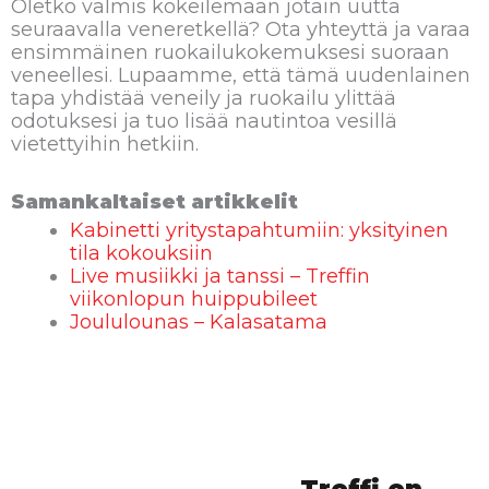
Oletko valmis kokeilemaan jotain uutta
seuraavalla veneretkellä? Ota yhteyttä ja varaa
ensimmäinen ruokailukokemuksesi suoraan
veneellesi. Lupaamme, että tämä uudenlainen
tapa yhdistää veneily ja ruokailu ylittää
odotuksesi ja tuo lisää nautintoa vesillä
vietettyihin hetkiin.
Samankaltaiset artikkelit
Kabinetti yritystapahtumiin: yksityinen
tila kokouksiin
Live musiikki ja tanssi – Treffin
viikonlopun huippubileet
Joululounas – Kalasatama
Treffi on