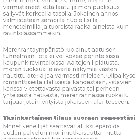
menumme ravintolassamme, olemme
varmistaneet, että laatu ja monipuolisuus
säilyvät korkealla tasolla. Jokainen annos
valmistetaan samoilla huolellisilla
menetelmillä ja tuoreista raaka-aineista kuin
ravintolassammekin.
Merenrantaympäristö luo ainutlaatuisen
tunnelman, jota ei voi kokea perinteisissä
kaupunkiravintaloissa. Aaltojen liplatusta,
meren tuoksua ja avaria näkymiä vasten
nautittu ateria jää varmasti mieleen. Olipa kyse
romanttisesta illallisesta kahdestaan, ystävien
kanssa vietettävästä päivästä tai perheen
yhteisestä hetkestä, merenrannassa ruokailu
tarjoaa jotain erityistä jokaiseen tilanteeseen.
Yksinkertainen tilaus suoraan veneestäsi
Monet veneilijät saattavat aluksi epäröidä
uuden palvelun monimutkaisuutta, mutta