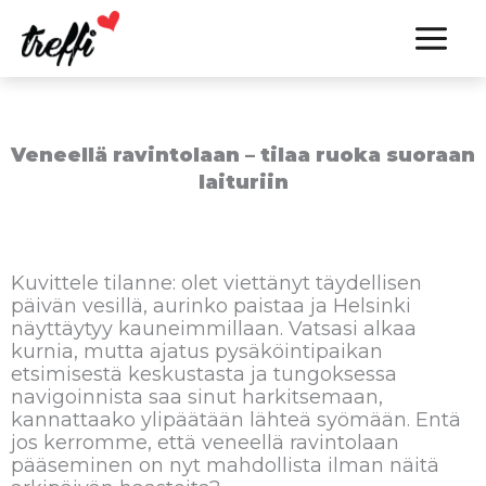
Siirry
sisältöön
Veneellä ravintolaan – tilaa ruoka suoraan
laituriin
Kuvittele tilanne: olet viettänyt täydellisen
päivän vesillä, aurinko paistaa ja Helsinki
näyttäytyy kauneimmillaan. Vatsasi alkaa
kurnia, mutta ajatus pysäköintipaikan
etsimisestä keskustasta ja tungoksessa
navigoinnista saa sinut harkitsemaan,
kannattaako ylipäätään lähteä syömään. Entä
jos kerromme, että veneellä ravintolaan
pääseminen on nyt mahdollista ilman näitä