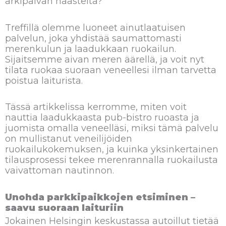
arkipäivän haasteita?
Treffillä olemme luoneet ainutlaatuisen
palvelun, joka yhdistää saumattomasti
merenkulun ja laadukkaan ruokailun.
Sijaitsemme aivan meren äärellä, ja voit nyt
tilata ruokaa suoraan veneellesi ilman tarvetta
poistua laiturista.
Tässä artikkelissa kerromme, miten voit
nauttia laadukkaasta pub-bistro ruoasta ja
juomista omalla veneelläsi, miksi tämä palvelu
on mullistanut veneilijöiden
ruokailukokemuksen, ja kuinka yksinkertainen
tilausprosessi tekee merenrannalla ruokailusta
vaivattoman nautinnon.
Unohda parkkipaikkojen etsiminen –
saavu suoraan laituriin
Jokainen Helsingin keskustassa autoillut tietää