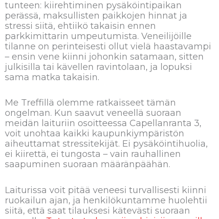
tunteen: kiirehtiminen pysäköintipaikan
perässä, maksullisten paikkojen hinnat ja
stressi siitä, ehtiikö takaisin ennen
parkkimittarin umpeutumista. Veneilijöille
tilanne on perinteisesti ollut vielä haastavampi
– ensin vene kiinni johonkin satamaan, sitten
julkisilla tai kävellen ravintolaan, ja lopuksi
sama matka takaisin.
Me Treffillä olemme ratkaisseet tämän
ongelman. Kun saavut veneellä suoraan
meidän laituriin osoitteessa Capellanranta 3,
voit unohtaa kaikki kaupunkiympäristön
aiheuttamat stressitekijät. Ei pysäköintihuolia,
ei kiirettä, ei tungosta – vain rauhallinen
saapuminen suoraan määränpäähän.
Laiturissa voit pitää veneesi turvallisesti kiinni
ruokailun ajan, ja henkilökuntamme huolehtii
siitä, että saat tilauksesi kätevästi suoraan