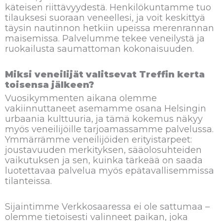
käteisen riittävyydestä. Henkilökuntamme tuo
tilauksesi suoraan veneellesi, ja voit keskittyä
täysin nautinnon hetkiin upeissa merenrannan
maisemissa. Palvelumme tekee veneilystä ja
ruokailusta saumattoman kokonaisuuden.
Miksi veneilijät valitsevat Treffin kerta
toisensa jälkeen?
Vuosikymmenten aikana olemme
vakiinnuttaneet asemamme osana Helsingin
urbaania kulttuuria, ja tämä kokemus näkyy
myös veneilijöille tarjoamassamme palvelussa.
Ymmärrämme veneilijöiden erityistarpeet:
joustavuuden merkityksen, sääolosuhteiden
vaikutuksen ja sen, kuinka tärkeää on saada
luotettavaa palvelua myös epätavallisemmissa
tilanteissa.
Sijaintimme Verkkosaaressa ei ole sattumaa –
olemme tietoisesti valinneet paikan, joka