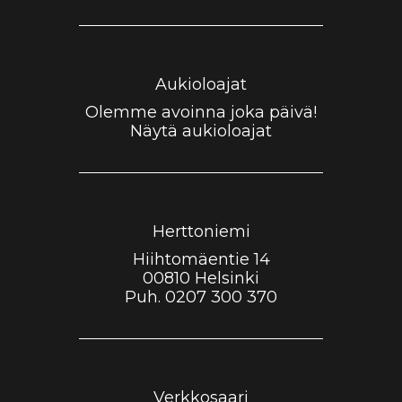
s
c
i
t
e
p
a
b
a
Aukioloajat
g
o
d
Olemme avoinna joka päivä!
Näytä aukioloajat
r
o
v
a
k
i
m
s
Herttoniemi
o
Hiihtomäentie 14
r
00810 Helsinki
Puh.
0207 300 370
Verkkosaari