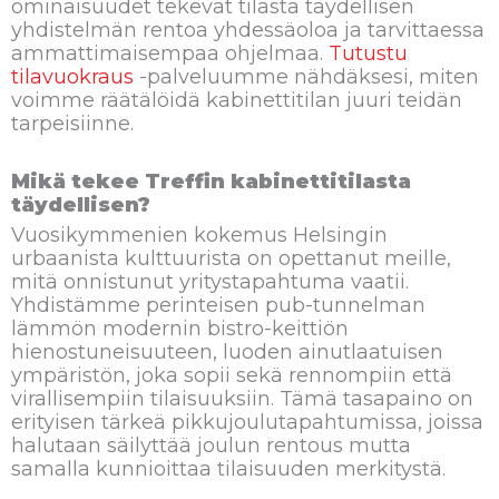
ominaisuudet tekevät tilasta täydellisen
yhdistelmän rentoa yhdessäoloa ja tarvittaessa
ammattimaisempaa ohjelmaa.
Tutustu
tilavuokraus
-palveluumme nähdäksesi, miten
voimme räätälöidä kabinettitilan juuri teidän
tarpeisiinne.
Mikä tekee Treffin kabinettitilasta
täydellisen?
Vuosikymmenien kokemus Helsingin
urbaanista kulttuurista on opettanut meille,
mitä onnistunut yritystapahtuma vaatii.
Yhdistämme perinteisen pub-tunnelman
lämmön modernin bistro-keittiön
hienostuneisuuteen, luoden ainutlaatuisen
ympäristön, joka sopii sekä rennompiin että
virallisempiin tilaisuuksiin. Tämä tasapaino on
erityisen tärkeä pikkujoulutapahtumissa, joissa
halutaan säilyttää joulun rentous mutta
samalla kunnioittaa tilaisuuden merkitystä.