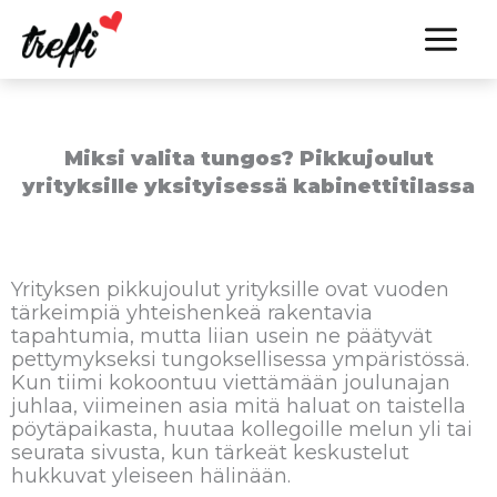
Siirry
sisältöön
Miksi valita tungos? Pikkujoulut
yrityksille yksityisessä kabinettitilassa
Yrityksen pikkujoulut yrityksille ovat vuoden
tärkeimpiä yhteishenkeä rakentavia
tapahtumia, mutta liian usein ne päätyvät
pettymykseksi tungoksellisessa ympäristössä.
Kun tiimi kokoontuu viettämään joulunajan
juhlaa, viimeinen asia mitä haluat on taistella
pöytäpaikasta, huutaa kollegoille melun yli tai
seurata sivusta, kun tärkeät keskustelut
hukkuvat yleiseen hälinään.