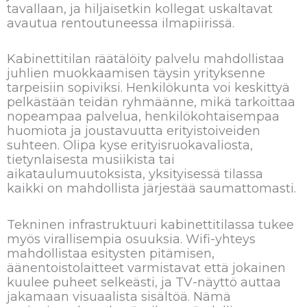
tavallaan, ja hiljaisetkin kollegat uskaltavat
avautua rentoutuneessa ilmapiirissä.
Kabinettitilan räätälöity palvelu mahdollistaa
juhlien muokkaamisen täysin yrityksenne
tarpeisiin sopiviksi. Henkilökunta voi keskittyä
pelkästään teidän ryhmäänne, mikä tarkoittaa
nopeampaa palvelua, henkilökohtaisempaa
huomiota ja joustavuutta erityistoiveiden
suhteen. Olipa kyse erityisruokavaliosta,
tietynlaisesta musiikista tai
aikataulumuutoksista, yksityisessä tilassa
kaikki on mahdollista järjestää saumattomasti.
Tekninen infrastruktuuri kabinettitilassa tukee
myös virallisempia osuuksia. Wifi-yhteys
mahdollistaa esitysten pitämisen,
äänentoistolaitteet varmistavat että jokainen
kuulee puheet selkeästi, ja TV-näyttö auttaa
jakamaan visuaalista sisältöä. Nämä