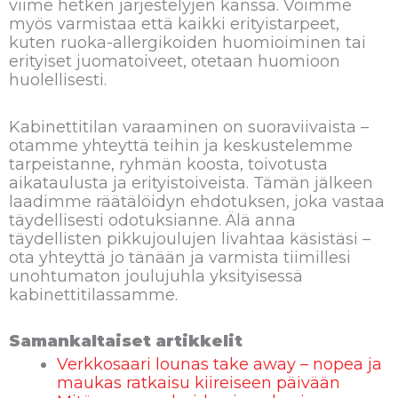
viime hetken järjestelyjen kanssa. Voimme
myös varmistaa että kaikki erityistarpeet,
kuten ruoka-allergikoiden huomioiminen tai
erityiset juomatoiveet, otetaan huomioon
huolellisesti.
Kabinettitilan varaaminen on suoraviivaista –
otamme yhteyttä teihin ja keskustelemme
tarpeistanne, ryhmän koosta, toivotusta
aikataulusta ja erityistoiveista. Tämän jälkeen
laadimme räätälöidyn ehdotuksen, joka vastaa
täydellisesti odotuksianne. Älä anna
täydellisten pikkujoulujen livahtaa käsistäsi –
ota yhteyttä jo tänään ja varmista tiimillesi
unohtumaton joulujuhla yksityisessä
kabinettitilassamme.
Samankaltaiset artikkelit
Verkkosaari lounas take away – nopea ja
maukas ratkaisu kiireiseen päivään