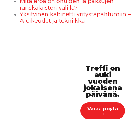
Mitä eroa on ohuiden ja paksujen
ranskalaisten välillä?
Yksityinen kabinetti yritystapahtumiin –
A-oikeudet ja tekniikka
Treffi on
auki
vuoden
jokaisena
päivänä.
Varaa pöytä
→