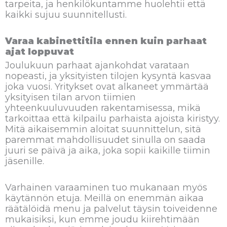
tarpeita, ja henkilökuntamme huolehtii että
kaikki sujuu suunnitellusti.
Varaa kabinettitila ennen kuin parhaat
ajat loppuvat
Joulukuun parhaat ajankohdat varataan
nopeasti, ja yksityisten tilojen kysyntä kasvaa
joka vuosi. Yritykset ovat alkaneet ymmärtää
yksityisen tilan arvon tiimien
yhteenkuuluvuuden rakentamisessa, mikä
tarkoittaa että kilpailu parhaista ajoista kiristyy.
Mitä aikaisemmin aloitat suunnittelun, sitä
paremmat mahdollisuudet sinulla on saada
juuri se päivä ja aika, joka sopii kaikille tiimin
jäsenille.
Varhainen varaaminen tuo mukanaan myös
käytännön etuja. Meillä on enemmän aikaa
räätälöidä menu ja palvelut täysin toiveidenne
mukaisiksi, kun emme joudu kiirehtimään