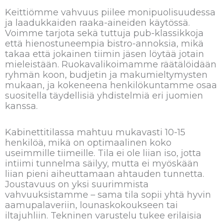
Keittiömme vahvuus piilee monipuolisuudessa
ja laadukkaiden raaka-aineiden käytössä.
Voimme tarjota sekä tuttuja pub-klassikkoja
että hienostuneempia bistro-annoksia, mikä
takaa että jokainen tiimin jäsen löytää jotain
mieleistään. Ruokavalikoimamme räätälöidään
ryhmän koon, budjetin ja makumieltymysten
mukaan, ja kokeneena henkilökuntamme osaa
suositella täydellisiä yhdistelmiä eri juomien
kanssa.
Kabinettitilassa mahtuu mukavasti 10-15
henkilöä, mikä on optimaalinen koko
useimmille tiimeille. Tila ei ole liian iso, jotta
intiimi tunnelma säilyy, mutta ei myöskään
liian pieni aiheuttamaan ahtauden tunnetta.
Joustavuus on yksi suurimmista
vahvuuksistamme – sama tila sopii yhtä hyvin
aamupalaveriin, lounaskokoukseen tai
iltajuhliin. Tekninen varustelu tukee erilaisia