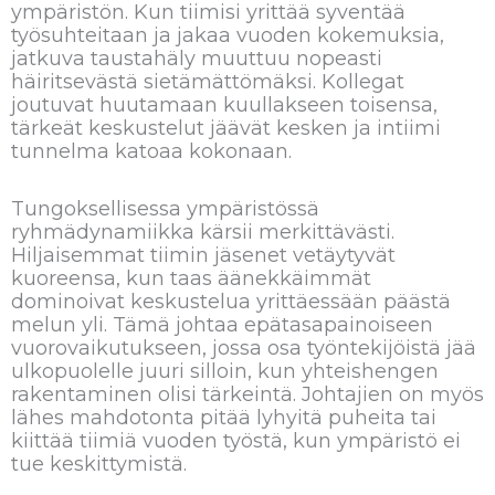
ympäristön. Kun tiimisi yrittää syventää
työsuhteitaan ja jakaa vuoden kokemuksia,
jatkuva taustahäly muuttuu nopeasti
häiritsevästä sietämättömäksi. Kollegat
joutuvat huutamaan kuullakseen toisensa,
tärkeät keskustelut jäävät kesken ja intiimi
tunnelma katoaa kokonaan.
Tungoksellisessa ympäristössä
ryhmädynamiikka kärsii merkittävästi.
Hiljaisemmat tiimin jäsenet vetäytyvät
kuoreensa, kun taas äänekkäimmät
dominoivat keskustelua yrittäessään päästä
melun yli. Tämä johtaa epätasapainoiseen
vuorovaikutukseen, jossa osa työntekijöistä jää
ulkopuolelle juuri silloin, kun yhteishengen
rakentaminen olisi tärkeintä. Johtajien on myös
lähes mahdotonta pitää lyhyitä puheita tai
kiittää tiimiä vuoden työstä, kun ympäristö ei
tue keskittymistä.