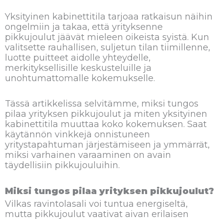
Yksityinen kabinettitila tarjoaa ratkaisun näihin
ongelmiin ja takaa, että yrityksenne
pikkujoulut jäävät mieleen oikeista syistä. Kun
valitsette rauhallisen, suljetun tilan tiimillenne,
luotte puitteet aidolle yhteydelle,
merkityksellisille keskusteluille ja
unohtumattomalle kokemukselle.
Tässä artikkelissa selvitämme, miksi tungos
pilaa yrityksen pikkujoulut ja miten yksityinen
kabinettitila muuttaa koko kokemuksen. Saat
käytännön vinkkejä onnistuneen
yritystapahtuman järjestämiseen ja ymmärrät,
miksi varhainen varaaminen on avain
täydellisiin pikkujouluihin.
Miksi tungos pilaa yrityksen pikkujoulut?
Vilkas ravintolasali voi tuntua energiseltä,
mutta pikkujoulut vaativat aivan erilaisen