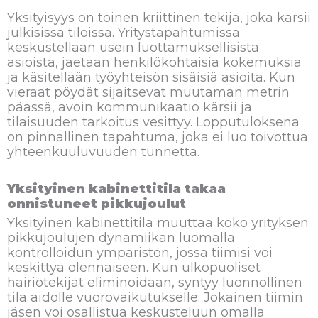
Yksityisyys on toinen kriittinen tekijä, joka kärsii
julkisissa tiloissa. Yritystapahtumissa
keskustellaan usein luottamuksellisista
asioista, jaetaan henkilökohtaisia kokemuksia
ja käsitellään työyhteisön sisäisiä asioita. Kun
vieraat pöydät sijaitsevat muutaman metrin
päässä, avoin kommunikaatio kärsii ja
tilaisuuden tarkoitus vesittyy. Lopputuloksena
on pinnallinen tapahtuma, joka ei luo toivottua
yhteenkuuluvuuden tunnetta.
Yksityinen kabinettitila takaa
onnistuneet pikkujoulut
Yksityinen kabinettitila muuttaa koko yrityksen
pikkujoulujen dynamiikan luomalla
kontrolloidun ympäristön, jossa tiimisi voi
keskittyä olennaiseen. Kun ulkopuoliset
häiriötekijät eliminoidaan, syntyy luonnollinen
tila aidolle vuorovaikutukselle. Jokainen tiimin
jäsen voi osallistua keskusteluun omalla